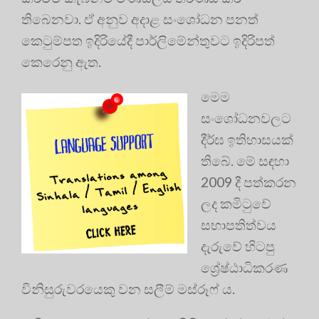
තිබෙනවා. ඒ අනුව අදාළ සංශෝධන පනත්
කෙටුම්පත ඉදිරියේදී පාර්ලිමේන්තුවට ඉදිරිපත්
කෙරෙනු ඇත.
මෙම
සංශෝධනවලට
දීර්ඝ ඉතිහාසයක්
තිබේ. මේ සඳහා
2009 දී පත්කරන
ලද කමිටුවේ
සභාපතිත්වය
දැරුවේ හිටපු
ශ්‍රේෂ්ඨාධිකරණ
විනිසුරුවරයෙකු වන සලීම් මස්රූෆ් ය.