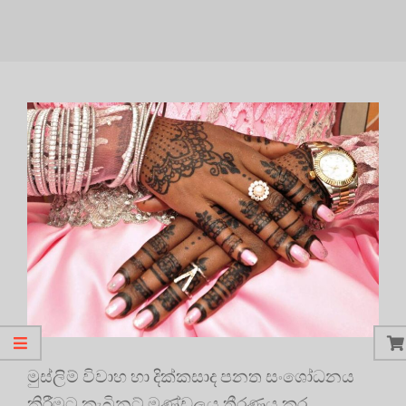
මුස්ලිම් විවාහ හා දික්කසාද පනත සංශෝධනය
කිරීමට කැබිනට් මණ්ඩලය තීරණය කර