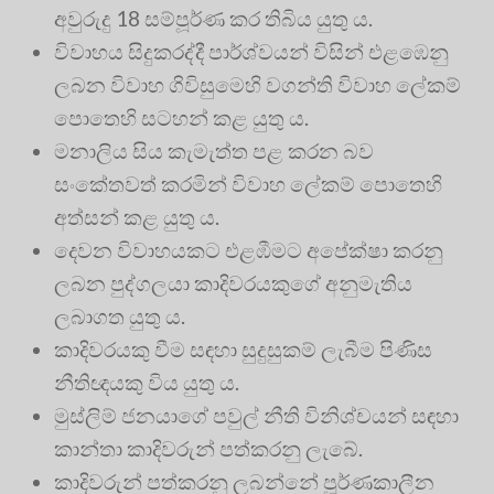
අවුරුදු 18 සම්පූර්ණ කර තිබිය යුතු ය.
විවාහය සිදුකරද්දී පාර්ශ්වයන් විසින් එළඹෙනු
ලබන විවාහ ගිවිසුමෙහි වගන්ති විවාහ ලේකම්
පොතෙහි සටහන් කළ යුතු ය.
මනාලිය සිය කැමැත්ත පළ කරන බව
සංකේතවත් කරමින් විවාහ ලේකම් පොතෙහි
අත්සන් කළ යුතු ය.
දෙවන විවාහයකට එළඹීමට අපේක්ෂා කරනු
ලබන පුද්ගලයා කාදිවරයකුගේ අනුමැතිය
ලබාගත යුතු ය.
කාදිවරයකු වීම සඳහා සුදුසුකම් ලැබීම පිණිස
නීතිඥයකු විය යුතු ය.
මුස්ලිම් ජනයාගේ පවුල් නීති විනිශ්චයන් සඳහා
කාන්තා කාදිවරුන් පත්කරනු ලැබේ.
කාදිවරුන් පත්කරනු ලබන්නේ පූර්ණකාලීන