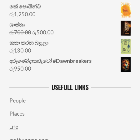
කේ පොයින්ට්
රු
1,250.00
ශාස්තෘ
Original
Current
රු
700.00
රු
500.00
price
price
කතා කරන බළලා
was:
is:
රු
130.00
රු700.00.
රු500.00.
අරු‍ණෝදාකරුවෝ #Dawnbreakers
රු
950.00
USEFULL LINKS
People
Places
Life
mathugama.com