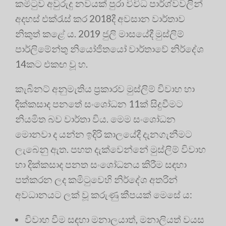
කමිටුව අවුරුදු නවයක් පුරා විවිධ පාර්ශ්වවලින්
අදහස් එක්රැස් කර 2018දී අවසාන වාර්තාව
නිකුත් කළේ ය. 2019 ජුලි මාසයේදී මුස්ලිම්
පාර්ලිමේන්තු නියෝජිතයෝ වාර්තාවේ නිර්දේශ
14කට එකඟ වූ හ.
කැබිනට් අනුමැතිය ප්‍රකාරව මුස්ලිම් විවාහ හා
දික්කසාද පනතේ සංශෝධන 11ක් සිදුවීමට
නියමිත බව වාර්තා විය. මෙම සංශෝධන
මොනවා ද යන්න ඉදිරි කාලයේදී දැනගැනීමට
ලැබෙනු ඇත. පහත දැක්වෙන්නේ මුස්ලිම් විවාහ
හා දික්කසාද පනත සංශෝධනය කිරීම සඳහා
පත්කරන ලද කමිටුවෙහි නිර්දේශ අතරින්
අවධානයට ලක් වූ කරුණු කීපයක් මෙසේ ය:
විවාහ වීම සඳහා මනාලයාත්, මනාලියත් වයස