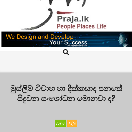
Skip
to
content
PRAJA.LK
Search
Primary
Navigation
Menu
මුස්ලිම් විවාහ හා දික්කසාද පනතේ
සිදුවන සංශෝධන මොනවා ද?
Law
Life