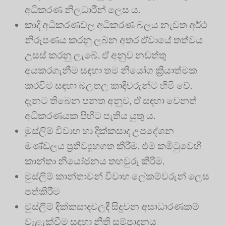
අධිකරණ නිලධාරීන් ලෙස ය.
කාදි අධිකරණවල අධිකරණ බලය නැවත අර්ථ
නිරූපණය කරනු ලබන අතර ඒවායේ තත්වය
උසස් කරනු ලැබේ. ඒ අනුව නඩත්තු
අයකරගැනීම සඳහා තම නියෝග ක්‍රියාත්මක
කරවීම සඳහා බලතල කාදිවරුන්ට හිමි වේ.
දැනට තිබෙන පනත අනුව, ඒ සඳහා වෙනත්
අධිකරණයක පිහිට පැතිය යුතු ය.
මුස්ලිම් විවාහ හා දික්කසාද උපදේශන
මණ්ඩලය ප්‍රතිව්‍යූහගත කිරීම. එම කමිටුවෙහි
කාන්තා නියෝජනය තහවුරු කිරීම.
මුස්ලිම් කාන්තාවන් විවාහ ලේකම්වරුන් ලෙස
පත්කිරීම
මුස්ලිම් දික්කසාදවලදී සිදුවන අසාධාරණකම්
වැළැක්වීම සඳහා නීති සම්පාදනය