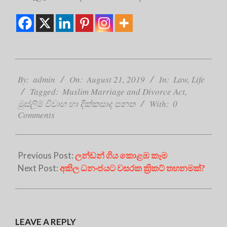
2019-
08-
By:
admin
On:
August 21, 2019
In:
Law
,
Life
21
Tagged:
Muslim Marriage and Divorce Act
,
මුස්ලිම් විවාහ හා දික්කසාද පනත
With:
0
Comments
Previous Post:
ලන්ඩන් ගිය කොළඹ කෑම
Next Post:
අකිල ධනංජයට වසරක ක්‍රිකට් තහනමක්?
LEAVE A REPLY