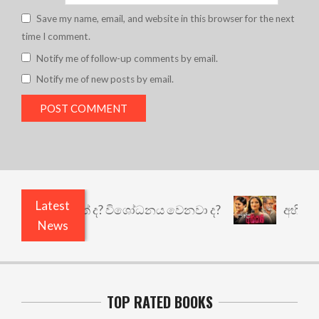
Save my name, email, and website in this browser for the next
time I comment.
Notify me of follow-up comments by email.
Notify me of new posts by email.
Latest
ුළෙයි කුඩු නැත් ද? විශෝධනය වෙනවා ද?
අභිසාරී:
News
TOP RATED BOOKS