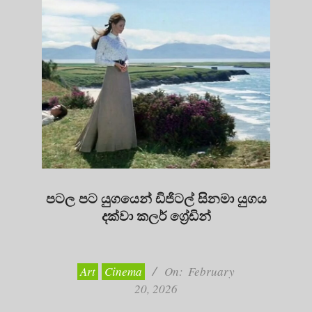
පටල පට යුගයෙන් ඩිජිටල් සිනමා යුගය
දක්වා කලර් ග්‍රේඩින්
2026-
02-
20
Art
Cinema
On:
February
20, 2026